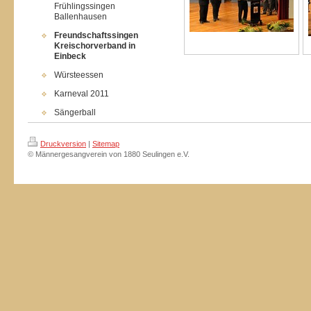
Frühlingssingen
Ballenhausen
Freundschaftssingen
Kreischorverband in
Einbeck
Würsteessen
Karneval 2011
Sängerball
Druckversion
|
Sitemap
© Männergesangverein von 1880 Seulingen e.V.