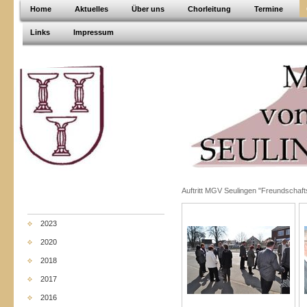
Home
Aktuelles
Über uns
Chorleitung
Termine
Links
Impressum
Auftritt MGV Seulingen "Freundschaft
2023
2020
2018
2017
2016