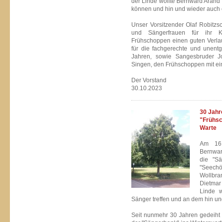
der Linde wollte Bernward Arand
können und hin und wieder auch e
Unser Vorsitzender Olaf Robitzs
und Sängerfrauen für ihr 
Frühschoppen einen guten Verlau
für die fachgerechte und unentg
Jahren, sowie Sangesbruder J
Singen, den Frühschoppen mit eine
Der Vorstand
30.10.2023
30 Jahr
"Frühsc
Warte
Am 16.
Bernwar
die "Sä
"Seech
Wollbra
Dietmar
Linde w
Sänger treffen und an dem hin und
Seit nunmehr 30 Jahren gedeiht 