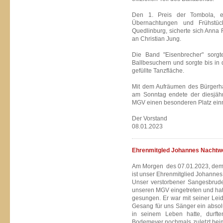
Den 1. Preis der Tombola, e
Übernachtungen und Frühstü
Quedlinburg, sicherte sich Anna R
an Christian Jung.
Die Band "Eisenbrecher" sorg
Ballbesuchern und sorgte bis in 
gefüllte Tanzfläche.
Mit dem Aufräumen des Bürgerh
am Sonntag endete der diesjähri
MGV einen besonderen Platz ein
Der Vorstand
08.01.2023
Ehrenmitgled Johannes Nachtw
Am Morgen des 07.01.2023, dem 
ist unser Ehrenmitglied Johannes
Unser verstorbener Sangesbrud
unseren MGV eingetreten und hat m
gesungen. Er war mit seiner Lei
Gesang für uns Sänger ein absol
in seinem Leben hatte, durft
Bodemeyer nochmals zuletzt bei