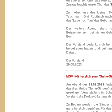
erfreute unser Chor das Pubilkum
Zusage brachte unser Chor das "
Zum Abschluss des kleinen Kon
Tauchmann Olaf Robitzsch nacht
das "Lebe hoch" auf das Geburta
Der weitere Abend stand d
Beisammensein bei kühlen Geträ
Box.
Der Vorstand bedankt sich bei 
beigetragen haben und bei uns
Dirigat.
Der Vorstand
29.08.2023
MGV lädt herzlich zum "Suhle-Si
Am Abend des
28.08.2023
finde
das diesjährige "Suhle-Singen" u
geselligen Veranstaltung im Sch
Vorstand die Dorfbevölkerung ab
Zu Beginn werden die Sänger u
ganz herzlich begrüßen. Für das 