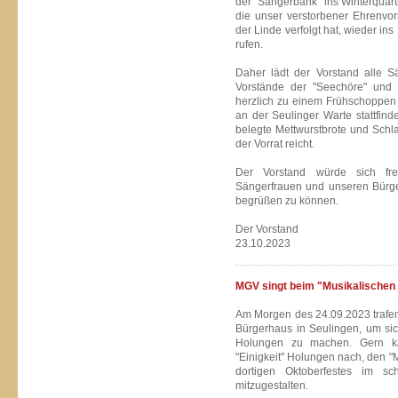
der "Sängerbank" ins Winterquart
die unser verstorbener Ehrenvo
der Linde verfolgt hat, wieder i
rufen.
Daher lädt der Vorstand alle S
Vorstände der "Seechöre" und 
herzlich zu einem Frühschoppen 
an der Seulinger Warte stattfinde
belegte Mettwurstbrote und Schl
der Vorrat reicht.
Der Vorstand würde sich freu
Sängerfrauen und unseren Bürge
begrüßen zu können.
Der Vorstand
23.10.2023
MGV singt beim "Musikalischen
Am Morgen des 24.09.2023 trafe
Bürgerhaus in Seulingen, um si
Holungen zu machen. Gern 
"Einigkeit" Holungen nach, den 
dortigen Oktoberfestes im sc
mitzugestalten.