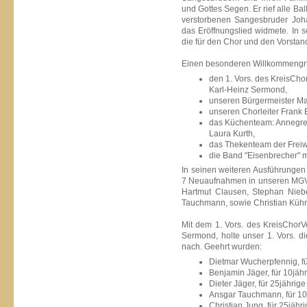
und Gottes Segen. Er rief alle B
verstorbenen Sangesbruder Jo
das Eröffnungslied widmete. In 
die für den Chor und den Vorsta
Einen besonderen Willkommengruß
den 1. Vors. des Kreis
Karl-Heinz Sermond,
unseren Bürgermeister Mat
unseren Chorleiter Frank
das Küchenteam: Annegret
Laura Kurth,
das Thekenteam der Freiw
die Band "Eisenbrecher" m
In seinen weiteren Ausführungen 
7 Neuaufnahmen in unseren MGV.
Hartmut Clausen, Stephan Nieb
Tauchmann, sowie Christian Küh
Mit dem 1. Vors. des KreisChorV
Sermond, holte unser 1. Vors. 
nach. Geehrt wurden:
Dietmar Wucherpfennig, für
Benjamin Jäger, für 10jähr
Dieter Jäger, für 25jährige
Ansgar Tauchmann, für 10j
Christian Jung, für 25jähr