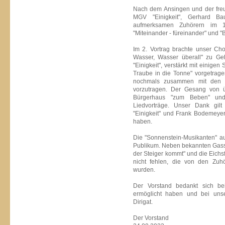
Nach dem Ansingen und der freu
MGV "Einigkeit", Gerhard Ba
aufmerksamen Zuhörern im 1.
"Miteinander - füreinander" und "B
Im 2. Vortrag brachte unser Cho
Wasser, Wasser überall" zu G
"Einigkeit", verstärkt mit einige
Traube in die Tonne" vorgetrage
nochmals zusammen mit den 
vorzutragen. Der Gesang von 
Bürgerhaus "zum Beben" und
Liedvorträge. Unser Dank gil
"Einigkeit" und Frank Bodemeyer
haben.
Die "Sonnenstein-Musikanten" au
Publikum. Neben bekannten Gasse
der Steiger kommt" und die Eichs
nicht fehlen, die von den Zuhö
wurden.
Der Vorstand bedankt sich bei
ermöglicht haben und bei uns
Dirigat.
Der Vorstand