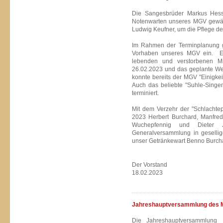
Die Sangesbrüder Markus Hes
Notenwarten unseres MGV gewähl
Ludwig Keufner, um die Pflege d
Im Rahmen der Terminplanung g
Vorhaben unseres MGV ein. Er 
lebenden und verstorbenen M
26.02.2023 und das geplante We
konnte bereits der MGV "Einigke
Auch das beliebte "Suhle-Singen"
terminiert.
Mit dem Verzehr der "Schlachtep
2023 Herbert Burchard, Manfre
Wuchepfennig und Dieter J
Generalversammlung in gesellig
unser Getränkewart Benno Burch
Der Vorstand
18.02.2023
Jahreshauptversammlung des MG
Die Jahreshauptversammlun