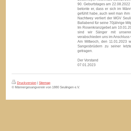
90. Geburtstages am 22.08.2022
betonte er, dass er sich im Mä
gefühlt habe, auch weil man ihm 
Nachtwey verliert der MGV Seul
Ballabend für seine 70jährige Mit
Im Rosenkranzgebet am 10.01.20
sind wir Sänger mit unsere
verabschieden uns im Anschluss v
Am Mittwoch, den 11.01.2023 
Sangesbrüdern zu seiner letzt
getragen.
Der Vorstand
07.01.2023
Druckversion
|
Sitemap
© Männergesangverein von 1880 Seulingen e.V.