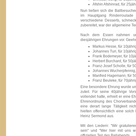
Afshin Afshinrad, für 25jäh
Nun ließen sich die Ballbesuche
im Hauptgang Rinderroulade
verschiedene Desserts, schme
zubereitet, war der allgemeine Te
Nach dem Essen nahmen uns
diesjährigen Ehrungen vor. Geehr
Markus Hesse, für 10jährig
Johannes Turi, für 10jährig
Frank Bodemeyer, für 10jä
Herbert Burchard, für 50jäh
Franz-Josef Scholle, für 50
Johannes Wucherpfennig, f
Manfred Hagemann, für 50j
Franz Beuleke, für 70jährig
Eine besondere Ehrung wurde un
zuteil. Für seine 40jährige Vor
vollendet hatte, erhielt er eine
Ehrenordnung des Chorverbande
eine derart lange Tätigkeit nic
hielten offensichtlich eine solch 
Heinz Sermond aus.
Mit den Liedern: "Wir gratulier
sein" und "Wer hier mit uns wi
offiziellen Teil des Ballabends.