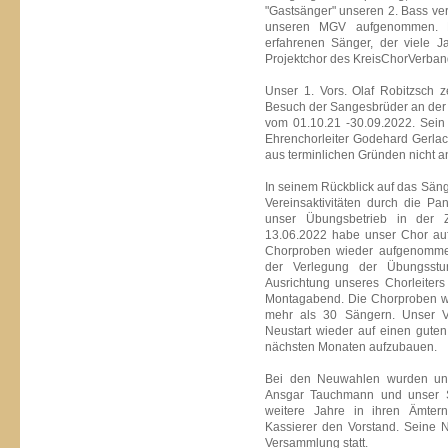
"Gastsänger" unseren 2. Bass ve
unseren MGV aufgenommen. 
erfahrenen Sänger, der viele 
Projektchor des KreisChorVerban
Unser 1. Vors. Olaf Robitzsch z
Besuch der Sangesbrüder an der
vom 01.10.21 -30.09.2022. Sei
Ehrenchorleiter Godehard Gerlac
aus terminlichen Gründen nicht 
In seinem Rückblick auf das Sänge
Vereinsaktivitäten durch die P
unser Übungsbetrieb in der 
13.06.2022 habe unser Chor au
Chorproben wieder aufgenommen.
der Verlegung der Übungsstu
Ausrichtung unseres Chorleiters
Montagabend. Die Chorproben wür
mehr als 30 Sängern. Unser V
Neustart wieder auf einen guten
nächsten Monaten aufzubauen.
Bei den Neuwahlen wurden unse
Ansgar Tauchmann und unser Sc
weitere Jahre in ihren Ämtern 
Kassierer den Vorstand. Seine 
Versammlung statt.