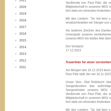
2021
Verdienste von Paul Pätz, die e
Mitgliedschaft in unserem MGV e
2020
ihm stets ein ehrendes Andenken
2019
Mit den Liedern: "So leb`dein 
2018
verabschiedeten wir Sänger uns 
2017
Als äußeres Zeichen des Dankes
2016
Urnengrab unseres verstorbene
unseres MGV ein letztes Mal über
2015
Der Vorstand
2014
17.12.2023
2013
2012
Trauerfeier für unser verstorbe
2011
Am Morgen des 16.12.2023 fand d
Paul Pätz statt, der am 18.11.2023
Unser Vors. Olaf Robitzsch übe
Sangesbruders das aufrichtig
Sangesbrüder unseres MGV. I
Verdienste von Paul Pätz, die e
Mitgliedschaft in unserem MGV e
ihm stets ein ehrendes Andenken
Mit den Liedern: "So leb`dein 