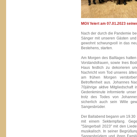
MGV feiert am 07.01.2023 seinen
Nach der durch die Pandemie bed
Sänger mit unseren Gästen und 
gewohnt schwungvoll in das neu
Bestehens, starten.
Am Morgen des Balltages hatten 
Vorstandsfrauen, sowie Ines Bo
Haus festlich zu dekorieren u
Nachricht vom Tod unseres älte
am frühen Morgen verstorbe
Betroffenheit aus. Johannes Nac
70jährige aktive Mitgliedschaf
Gedenkminute informierte unser 
trotz des Todes von Johannes
sicherlich auch sein Wille g
Sangesbrüder.
Der Ballabend begann um 19.30 U
mit einem Sektempfang. Geg
"Sängerball 2023" mit den Lieder
musikalisch. In seiner Begrüßun
Sangesbrüdern und ihren Famili