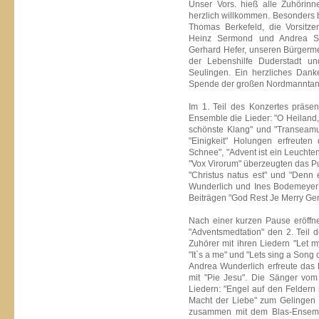
Unser Vors. hieß alle Zuhörinn
herzlich willkommen. Besonders 
Thomas Berkefeld, die Vorsitz
Heinz Sermond und Andrea Str
Gerhard Hefer, unseren Bürgerme
der Lebenshilfe Duderstadt un
Seulingen. Ein herzliches Dank
Spende der großen Nordmanntann
Im 1. Teil des Konzertes präs
Ensemble die Lieder: "O Heiland,
schönste Klang" und "Transea
"Einigkeit" Holungen erfreuten
Schnee", "Advent ist ein Leuchten
"Vox Virorum" überzeugten das Pu
"Christus natus est" und "Denn 
Wunderlich und Ines Bodemeyer r
Beiträgen "God Rest Je Merry Gen
Nach einer kurzen Pause eröffnet
"Adventsmedtation" den 2. Teil d
Zuhörer mit ihren Liedern "Let my l
"It`s a me" und "Lets sing a Song 
Andrea Wunderlich erfreute das 
mit "Pie Jesu". Die Sänger vom
Liedern: "Engel auf den Feldern 
Macht der Liebe" zum Gelingen 
zusammen mit dem Blas-Ensembl