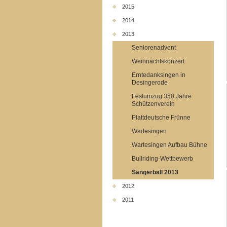
2015
2014
2013
Seniorenadvent
Weihnachtskonzert
Erntedanksingen in
Desingerode
Festumzug 350 Jahre
Schützenverein
Plattdeutsche Frünne
Wartesingen
Wartesingen Aufbau Bühne
Bullriding-Wettbewerb
Sängerball 2013
2012
2011