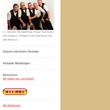
v.l. Johannes Wucherpfennig, Ansgar Tauchmann;
Olaf Diederich, Chorleiter Frank Bodemeyer und
Olaf Robitzsch
Unsere nächsten Termine
Aktuelle Meldungen
Mitmachen!
Wir haben uns vergrößert!
Alle Meldungen